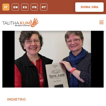
DONA ORA
IT
EN
ES
FR
PT
INDIETRO