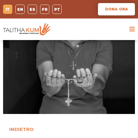
DONA ORA
IT
EN
ES
FR
PT
INDIETRO