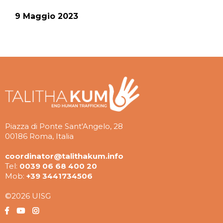
9 Maggio 2023
Piazza di Ponte Sant'Angelo, 28
00186 Roma, Italia
coordinator@talithakum.info
Tel:
0039 06 68 400 20
Mob:
+39 3441734506
©2026 UISG