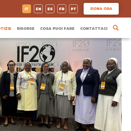
DONA ORA
IT
EN
ES
FR
PT
TIZIE
RISORSE
COSA PUOI FARE
CONTATTACI