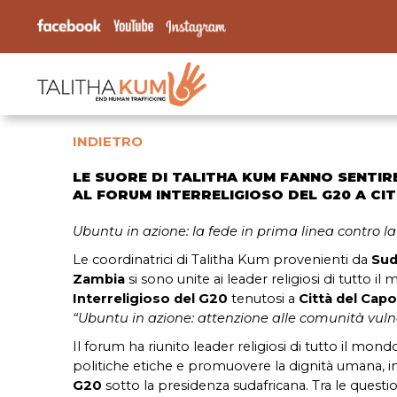
INDIETRO
LE SUORE DI TALITHA KUM FANNO SENTIR
AL FORUM INTERRELIGIOSO DEL G20 A CI
Ubuntu in azione: la fede in prima linea contro la
Le coordinatrici di Talitha Kum provenienti da
Sud
Zambia
si sono unite ai leader religiosi di tutto i
Interreligioso del G20
tenutosi a
Città del Capo
“Ubuntu in azione: attenzione alle comunità vuln
Il forum ha riunito leader religiosi di tutto il mond
politiche etiche e promuovere la dignità umana, in
G20
sotto la presidenza sudafricana. Tra le question