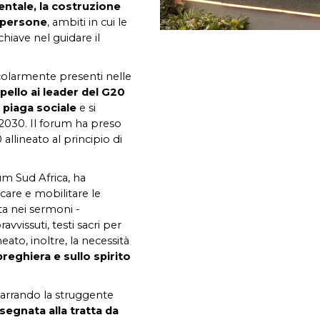
entale, la costruzione
i persone
, ambiti in cui le
hiave nel guidare il
colarmente presenti nelle
ppello ai leader del G20
a piaga sociale
e si
 2030. Il forum ha preso
 allineato al principio di
um Sud Africa, ha
are e mobilitare le
a nei sermoni -
avvissuti, testi sacri per
to, inoltre, la necessità
preghiera e sullo spirito
 narrando la struggente
egnata alla tratta da