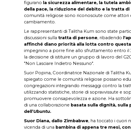
figurano
la sicurezza alimentare, la tutela ambi
della pace, la riduzione del debito e la tratta d
comunità religiose sono riconosciute come attori c
cambiamento.
Le rappresentanti di Talitha Kum sono state parti
discussioni sulla
tratta di persone
, ribadendo
l'a
affinché diano priorità alla lotta contro quest
impegnino a porre fine allo sfruttamento entro il
la decisione di istituire un gruppo di lavoro del G20
"Non Lasciare Indietro Nessuno".
Suor Popina, Coordinatrice Nazionale di Talitha K
spiegato come le comunità religiose possano educ
congregazioni integrando messaggi contro la tratt
utilizzando statistiche, storie di sopravvissute e sopr
promuovere consapevolezza e azione. Ha sottolinea
di una collaborazione
basata sulla dignità, sulla 
dell’
Ubuntu
.
Suor Diana, dallo Zimbabwe
, ha toccato i cuori
vicenda di una
bambina di appena tre mesi, cons