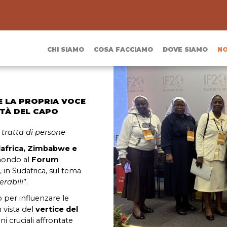
CHI SIAMO
COSA FACCIAMO
DOVE SIAMO
NO
E LA PROPRIA VOCE
TTÀ DEL CAPO
 tratta di persone
africa, Zimbabwe e
l mondo al
Forum
, in Sudafrica, sul tema
erabili
”.
o per influenzare le
 vista del
vertice del
i cruciali affrontate