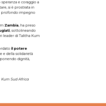
 speranza e coraggio a
re, si è prostrata in
 del profondo impegno
Kum
Zambia
, ha preso
ugiati
, sottolineando
tri leader di Talitha Kum
cordato
il potere
 e della solidarietà
- ponendo dignità,
a Kum Sud Africa