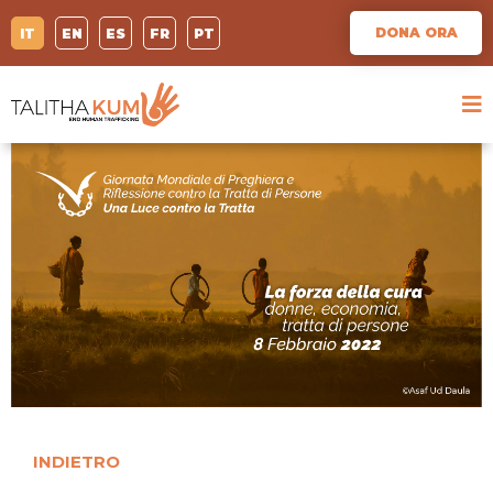
DONA ORA
IT
EN
ES
FR
PT
INDIETRO