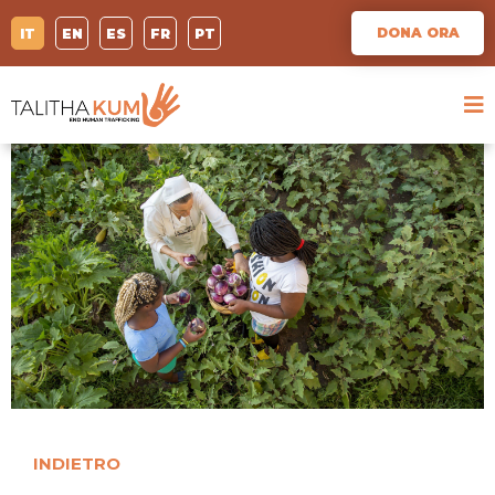
DONA ORA
IT
EN
ES
FR
PT
INDIETRO