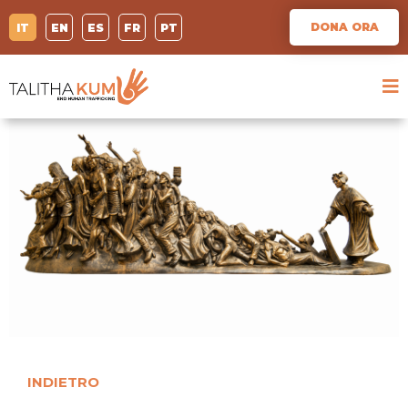
DONA ORA
IT
EN
ES
FR
PT
INDIETRO