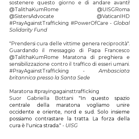
sostenere questo giorno e di andare avanti!
@TalithaKumRome @UISGRoma
@SistersAdvocate @VaticanIHD
#PrayAgainstTrafficking #PowerOfCare -
Global
Solidarity Fund
"Prendersi cura delle vittime genera reciprocità".
Guardando il messaggio di Papa Francesco
@TalithaKumRome Maratona di preghiera e
sensibilizzazione contro il traffico di esseri umani.
#PrayAgainstTrafficking -
Ambasciata
britannica presso la Santa Sede
Maratona #prayingagainsttrafficking
Suor Gabriella Bottani
"In questo spazio
centrale della maratona vogliamo unire
occidente e oriente, nord e sud. Solo insieme
possiamo contrastare la tratta. La forza della
cura è l'unica strada."
-
UISG