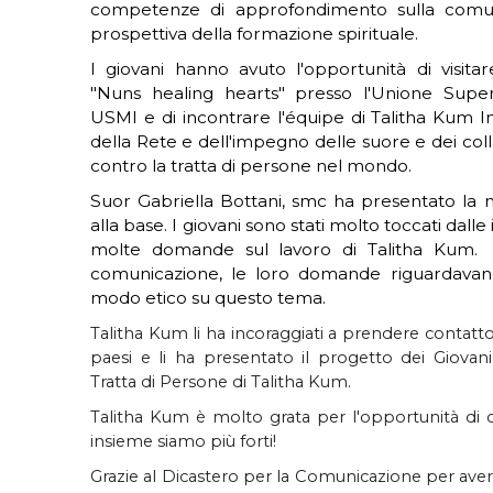
competenze di approfondimento sulla comuni
prospettiva della formazione spirituale.
I giovani hanno avuto l'opportunità di visita
"Nuns healing hearts" presso l'Unione Superi
USMI e di incontrare l'équipe di Talitha Kum I
della Rete e dell'impegno delle suore e dei col
contro la tratta di persone nel mondo.
Suor Gabriella Bottani, smc ha presentato la 
alla base. I giovani sono stati molto toccati dal
molte domande sul lavoro di Talitha Kum. 
comunicazione, le loro domande riguardava
modo etico su questo tema.
Talitha Kum li ha incoraggiati a prendere contatto 
paesi e li ha presentato il progetto dei Giovan
Tratta di Persone di Talitha Kum.
Talitha Kum è molto grata per l'opportunità di co
insieme siamo più forti!
Grazie al Dicastero per la Comunicazione per aver