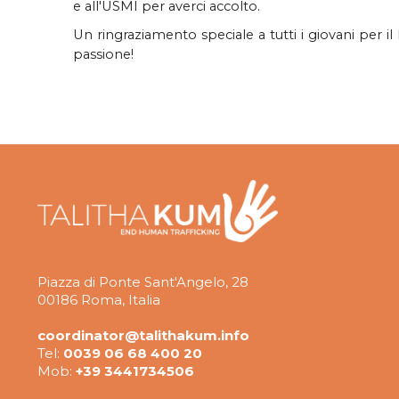
e all'USMI per averci accolto.
Un ringraziamento speciale a tutti i giovani per il
passione!
Piazza di Ponte Sant'Angelo, 28
00186 Roma, Italia
coordinator@talithakum.info
Tel:
0039 06 68 400 20
Mob:
+39 3441734506