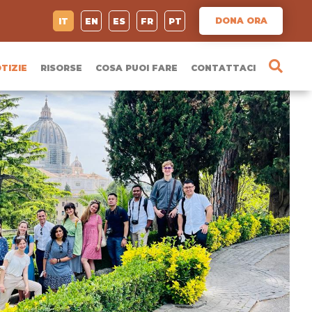
DONA ORA
IT
EN
ES
FR
PT
TIZIE
RISORSE
COSA PUOI FARE
CONTATTACI