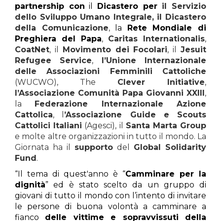
partnership con
il
Dicastero per
il Servizio
dello Sviluppo Umano Integrale, il Dicastero
della Comunicazione
,
la
Rete Mondiale di
Preghiera del Papa
,
Caritas Internationalis
,
CoatNet
, il
Movimento dei Focolari
, il
Jesuit
Refugee Service
,
l’Unione Internazionale
delle Associazioni Femminili Cattoliche
(WUCWO), The
Clever Initiative
,
l’Associazione Comunità Papa Giovanni XXIII
,
la
Federazione Internazionale Azione
Cattolica
, l
’Associazione Guide e Scouts
Cattolici Italiani
(Agesci), il
Santa Marta Group
e molte altre organizzazioni in tutto il mondo. La
Giornata ha il
supporto
del
Global Solidarity
Fund
.
“Il tema di quest'anno è “
Camminare per la
dignità
” ed è stato scelto da un gruppo di
giovani di tutto il mondo con l’intento di invitare
le persone di buona volontà a camminare a
fianco
delle vittime e sopravvissuti della