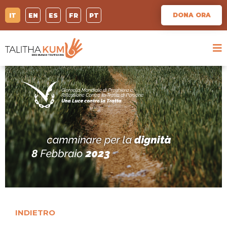
DONA ORA
IT
EN
ES
FR
PT
INDIETRO