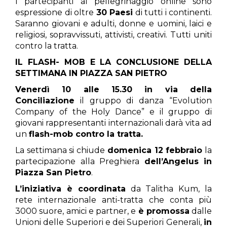
I partecipanti al pellegrinaggio online sono
espressione di oltre
30 Paesi
di tutti i continenti.
Saranno giovani e adulti, donne e uomini, laici e
religiosi, sopravvissuti, attivisti, creativi. Tutti uniti
contro la tratta.
IL FLASH- MOB E LA CONCLUSIONE DELLA
SETTIMANA IN PIAZZA SAN PIETRO
Venerdì 10 alle 15.30 in via della
Conciliazione
il gruppo di danza “Evolution
Company of the Holy Dance” e il gruppo di
giovani rappresentanti internazionali darà vita ad
un
flash-mob contro la tratta.
La settimana si chiude
domenica 12 febbraio
la
partecipazione alla Preghiera
dell’Angelus in
Piazza San Pietro
.
L’iniziativa è coordinata
da Talitha Kum, la
rete internazionale anti-tratta che conta più
3000 suore, amici e partner, e
è promossa
dalle
Unioni delle Superiori e dei Superiori Generali,
in