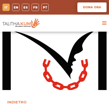
DONA ORA
IT
EN
ES
FR
PT
INDIETRO