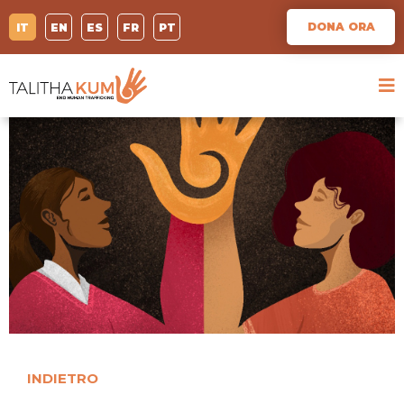
DONA ORA
IT
EN
ES
FR
PT
INDIETRO