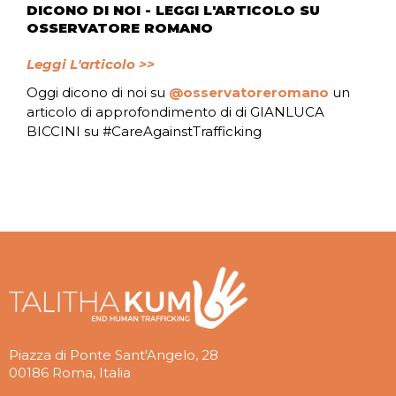
DICONO DI NOI - LEGGI L'ARTICOLO SU
OSSERVATORE ROMANO
Leggi L'articolo >>
Oggi dicono di noi su
@osserva
toreromano
un
articolo di approfondimento di di GIANLUCA
BICCINI su #CareAgainstTrafficking
Piazza di Ponte Sant'Angelo, 28
00186 Roma, Italia