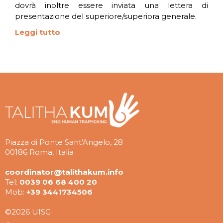
dovrà inoltre essere inviata una lettera di
presentazione del superiore/superiora generale.
Leggi tutto
Piazza di Ponte Sant'Angelo, 28
00186 Roma, Italia
coordinator@talithakum.info
Tel:
0039 06 68 400 20
Mob:
+39 3441734506
©2026 UISG