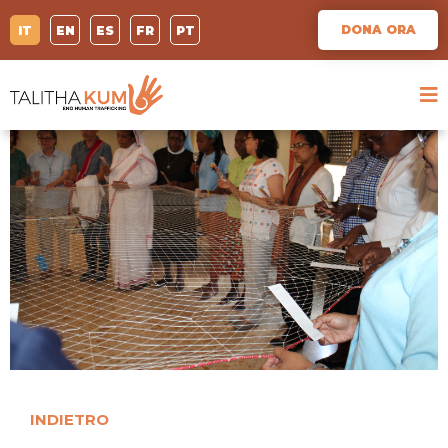
DONA ORA
IT
EN
ES
FR
PT
INDIETRO