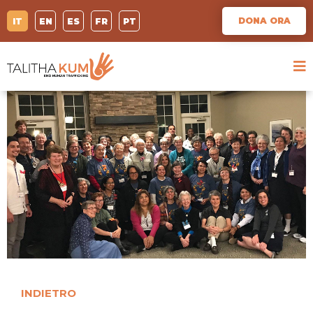
DONA ORA
IT
EN
ES
FR
PT
INDIETRO