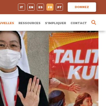
DONNEZ
IT
EN
ES
FR
PT
UVELLES
RESSOURCES
S'IMPLIQUER
CONTACT