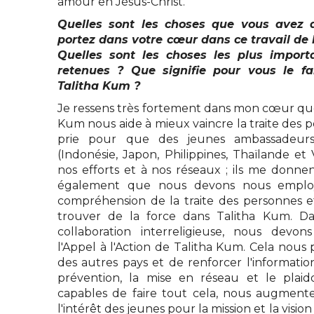
amour en Jésus-Christ.
Quelles sont les choses que vous avez 
portez dans votre cœur dans ce travail de l
Quelles sont les choses les plus impor
retenues ? Que signifie pour vous le fa
Talitha Kum ?
Je ressens très fortement dans mon cœur que 
Kum nous aide à mieux vaincre la traite des p
prie pour que des jeunes ambassadeu
(Indonésie, Japon, Philippines, Thaïlande et
nos efforts et à nos réseaux ; ils me donnen
également que nous devons nous employ
compréhension de la traite des personnes et
trouver de la force dans Talitha Kum. D
collaboration interreligieuse, nous devo
l'Appel à l'Action de Talitha Kum. Cela nou
des autres pays et de renforcer l'informatio
prévention, la mise en réseau et le plai
capables de faire tout cela, nous augment
l'intérêt des jeunes pour la mission et la visi