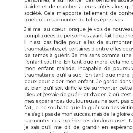
personnes, à surmonter ces terribles situat
d'aider et de marcher à leurs côtés alors qu'
société. Cela m'apporte tellement de bonhe
quelqu'un surmonter de telles épreuves.
J'ai mal au cœur lorsque je vois de nouveau
compliquées de personnes ayant fait l'expérienc
il n'est pas facile pour elles de surmonter
traumatisantes, et certaines d'entre elles 
de temps à guérir. Je me sens comme une
l'enfant souffre. En tant que mère, cela me 
mon enfant malade, incapable de poursui
traumatisme qu'il a subi. En tant que mère, j
peux pour aider mon enfant. Je garde dans
et bien qu'il soit difficile de surmonter cette
Dieu et j'essaie de guérir et d'aider là où c'est
mes expériences douloureuses ne sont pas pa
fait, je ne souhaite que la guérison des victim
ne s'agit pas de mon succès, mais de la gloire 
surmonter ces expériences douloureuses. J'a
je sais qu'il me dit de grandir en espéran