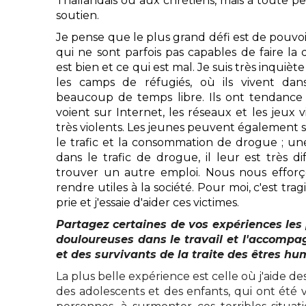
Thaïlandais ou aux chrétiens, mais à toute p
soutien.
Je pense que le plus grand défi est de pouvoir 
qui ne sont parfois pas capables de faire la 
est bien et ce qui est mal. Je suis très inquiète
les camps de réfugiés, où ils vivent da
beaucoup de temps libre. Ils ont tendance à
voient sur Internet, les réseaux et les jeux 
très violents. Les jeunes peuvent également s
le trafic et la consommation de drogue ; une 
dans le trafic de drogue, il leur est très dif
trouver un autre emploi. Nous nous efforço
rendre utiles à la société. Pour moi, c'est tra
prie et j'essaie d'aider ces victimes.
Partagez certaines de vos expériences les p
douloureuses dans le travail et l'accomp
et des survivants de la traite des êtres hu
La plus belle expérience est celle où j'aide 
des adolescents et des enfants, qui ont été v