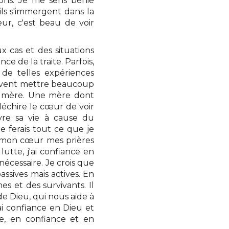
ions. Je me sens bénie
ils s'immergent dans la
ur, c'est beau de voir
x cas et des situations
e de la traite. Parfois,
 de telles expériences
peuvent mettre beaucoup
 mère. Une mère dont
déchire le cœur de voir
vre sa vie à cause du
e ferais tout ce que je
 mon cœur mes prières
 lutte, j'ai confiance en
 nécessaire. Je crois que
ssives mais actives. En
es et des survivants. Il
de Dieu, qui nous aide à
i confiance en Dieu et
ce, en confiance et en