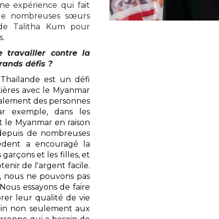
une expérience qui fait
de nombreuses sœurs
s de Talitha Kum pour
es.
 travailler contre la
rands défis ?
 Thaïlande est un défi
tières avec le Myanmar
également des personnes
ar exemple, dans les
 le Myanmar en raison
t depuis de nombreuses
édent a encouragé la
arçons et les filles, et
enir de l'argent facile.
x, nous ne pouvons pas
. Nous essayons de faire
rer leur qualité de vie
main non seulement aux