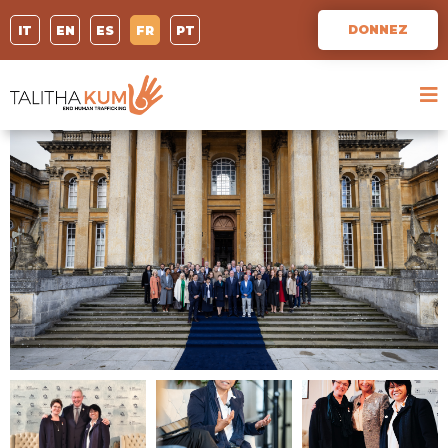
DONNEZ
IT
EN
ES
FR
PT