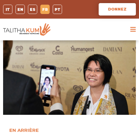
DONNEZ
IT
EN
ES
FR
PT
EN ARRIÈRE