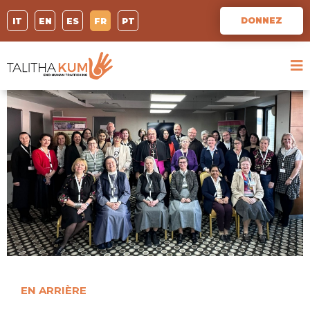
DONNEZ
IT
EN
ES
FR
PT
EN ARRIÈRE