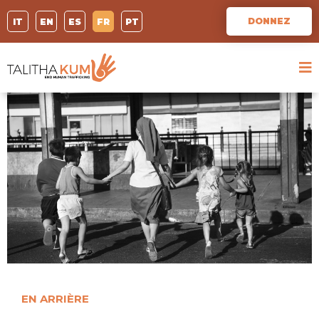
DONNEZ
IT
EN
ES
FR
PT
EN ARRIÈRE