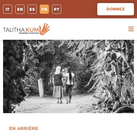
DONNEZ
IT
EN
ES
FR
PT
EN ARRIÈRE