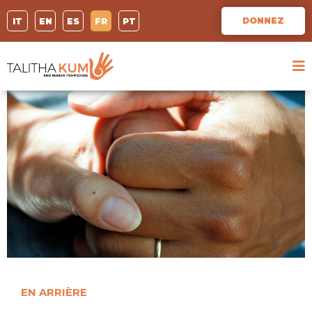
DONNEZ
IT
EN
ES
FR
PT
EN ARRIÈRE