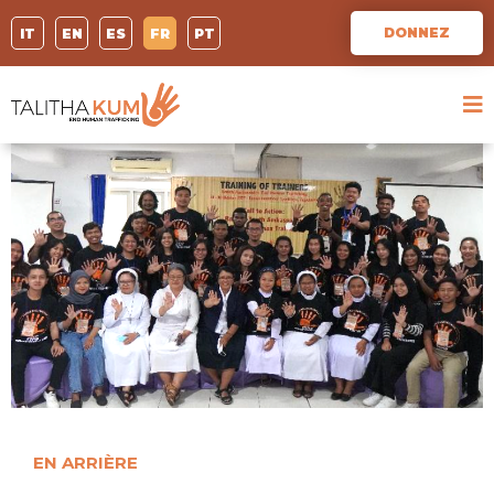
DONNEZ
IT
EN
ES
FR
PT
EN ARRIÈRE