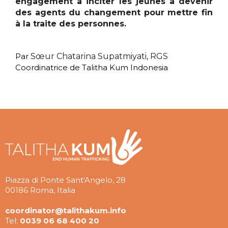
engagement à inciter les jeunes à devenir
des agents du changement pour mettre fin
à la traite des personnes.
Par
Sœur Chatarina Supatmiyati, RGS
Coordinatrice de Talitha Kum Indonesia
Piazza di Ponte Sant'Angelo, 28
00186 Roma, Italia
coordinator@talithakum.info
Tel:
0039 06 68 400 20