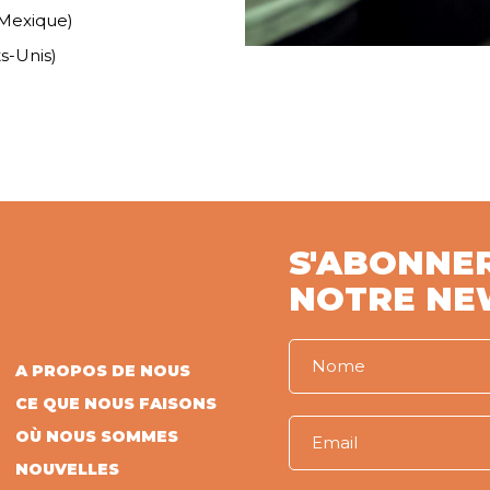
(Mexique)
s-Unis)
S'ABONNE
NOTRE NE
A PROPOS DE NOUS
CE QUE NOUS FAISONS
OÙ NOUS SOMMES
NOUVELLES