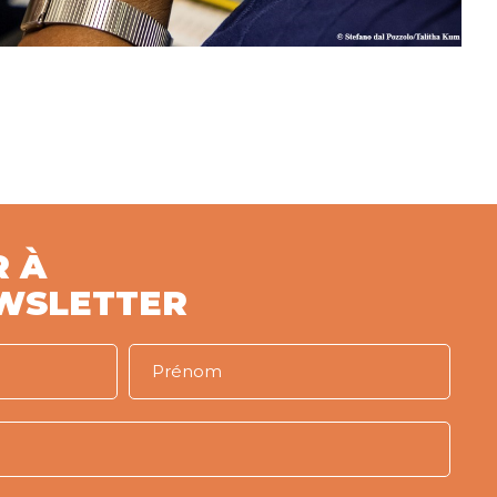
R À
WSLETTER