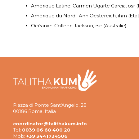
Amérique Latine: Carmen Ugarte Garcia, osr 
Amérique du Nord: Ann Oestereich, ihm (Etat
Océanie: Colleen Jackson, rsc (Australie)
Piazza di Ponte Sant'Angelo, 28
00186 Roma, Italia
coordinator@talithakum.info
Tel:
0039 06 68 400 20
Mob:
+39 3441734506