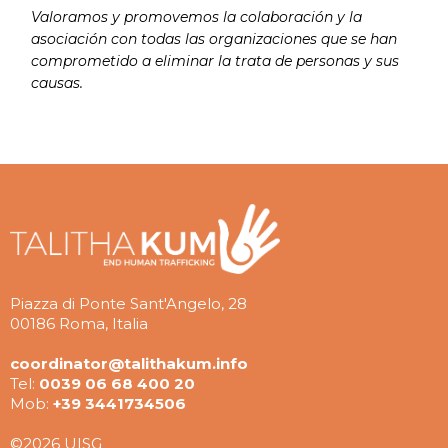
Valoramos y promovemos la colaboración y la
asociación con todas las organizaciones que se han
comprometido a eliminar la trata de personas y sus
causas.
Piazza di Ponte Sant'Angelo, 28
00186 Roma, Italia
coordinator@talithakum.info
Tel:
0039 06 68 400 20
Mob:
+39 3441734506
©2026 UISG