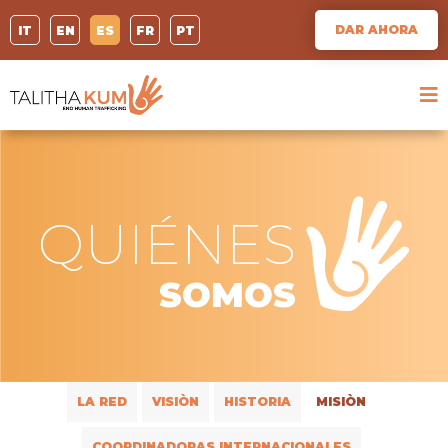
DAR AHORA
IT
EN
ES
FR
PT
QUIÉNES
SOMOS
LA RED
VISIÒN
HISTORIA
MISIÒN
COORDINADORAS INTERNACIONALES