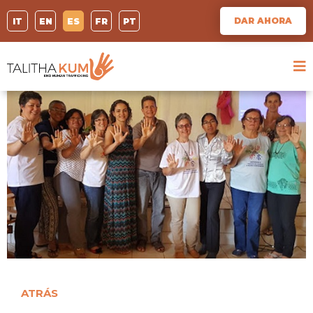
DAR AHORA
IT
EN
ES
FR
PT
ATRÁS