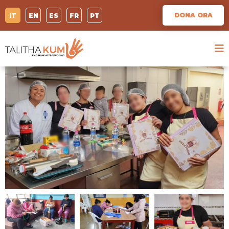
DONA ORA
IT
EN
ES
FR
PT