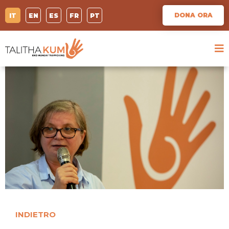
DONA ORA
IT
EN
ES
FR
PT
INDIETRO