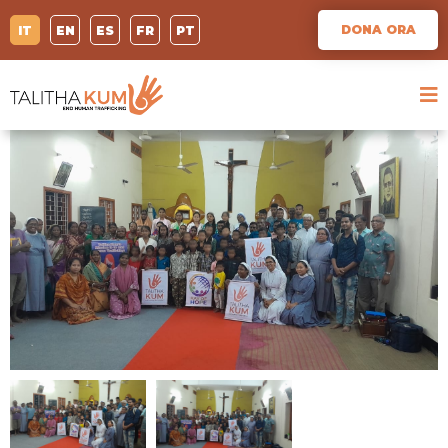
DONA ORA
IT
EN
ES
FR
PT