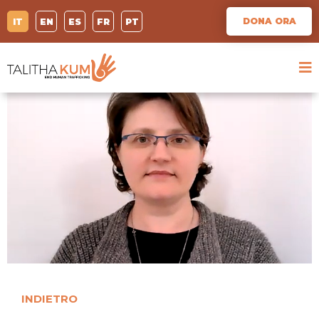
DONA ORA
IT
EN
ES
FR
PT
INDIETRO