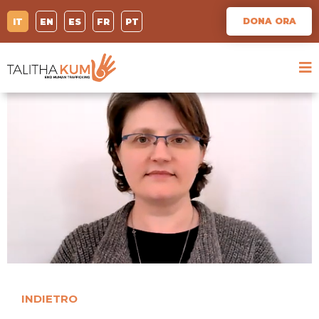
DONA ORA
IT
EN
ES
FR
PT
INDIETRO